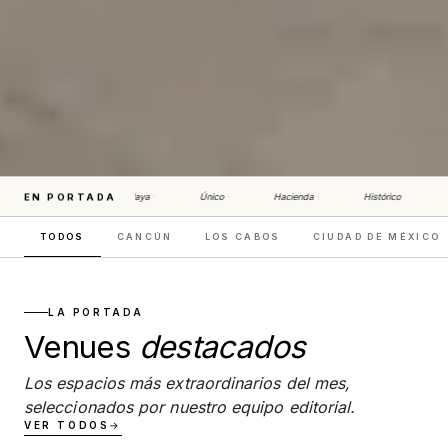
Playa
·
Único
·
Hacienda
·
Histórico
·
T
TODOS
CANCÚN
LOS CABOS
CIUDAD DE MÉXICO
LA EDICIÓN DE BODAS · MÉXICO 2026
EL ESPACIO
LA PORTADA
Venues
destacados
PERFECTO
Los espacios más extraordinarios del mes,
PARA TU EVENTO
seleccionados por nuestro equipo editorial.
VER TODOS