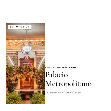
Una selección curada de los venues más extraordinarios
para bodas, eventos sociales y corporativos en México.
EDITOR’S PICK
BUSCAR
EXPLORAR VENUES
REGISTRAR TU VENUE
CIUDAD DE MÉXICO
Palacio
Metropolitano
240 PERSONAS
LUJO
BODA