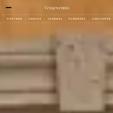
Venue
vento
×
PORTADA
VENUES
JOURNAL
PLANNERS
CONCIERGE