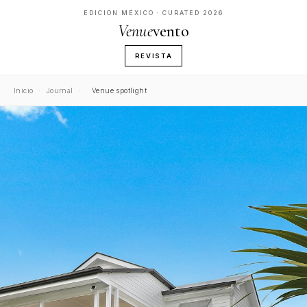
EDICIÓN MÉXICO · CURATED 2026
Venue
vento
REVISTA
Inicio
·
Journal
·
Venue spotlight