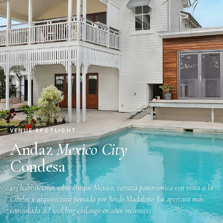
VENUE SPOTLIGHT
Andaz
Mexico City
Condesa
213 habitaciones sobre Parque México, terraza panorámica con vista a la
Cibeles y arquitectura firmada por Sordo Madaleno. La apertura más
comentada del wedding chilango en años recientes.