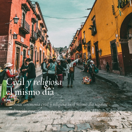
GUÍA
Civil
y religiosa
el mismo día
Combinar ceremonia civil y religiosa en el mismo día requiere
coordinación específica que pocas parejas anticipan. El timing, las dos
ceremonias, los oficiantes y por qué la decisión define el ritmo completo
del evento.