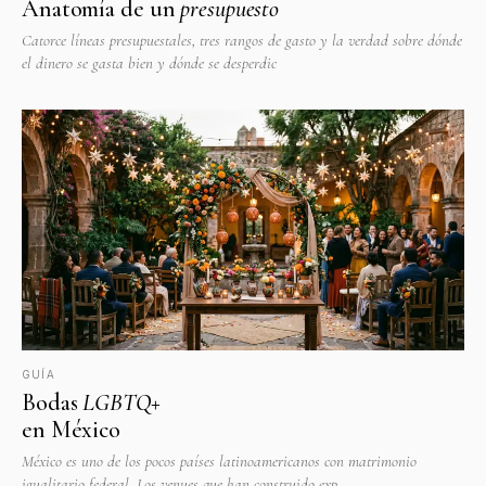
Anatomía de un
presupuesto
Catorce líneas presupuestales, tres rangos de gasto y la verdad sobre dónde
el dinero se gasta bien y dónde se desperdic
GUÍA
Bodas
LGBTQ+
en México
México es uno de los pocos países latinoamericanos con matrimonio
igualitario federal. Los venues que han construido exp