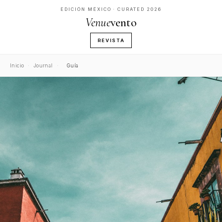
EDICIÓN MÉXICO · CURATED 2026
Venue
vento
REVISTA
Inicio
·
Journal
·
Guía