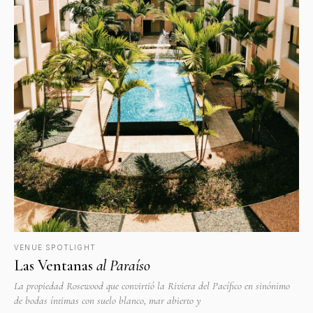
VENUE SPOTLIGHT
Las Ventanas
al Paraíso
La propiedad Rosewood que convirtió la Riviera del Pacífico en sinónimo
de bodas íntimas con suelo blanco, mar abierto y