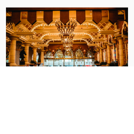
VENUE SPOTLIGHT
Chablé
Yucatán
Las ruinas de la Hacienda Chocholá, un cenote privado y arquitectura de
Jorge Borja conviven en el venue más conceptualm