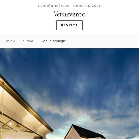
EDICIÓN MÉXICO · CURATED 2026
Venue
vento
REVISTA
Inicio
·
Journal
·
Venue spotlight