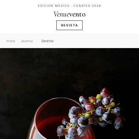
EDICIÓN MÉXICO · CURATED 2026
Venue
vento
REVISTA
Inicio
·
Journal
·
Destino