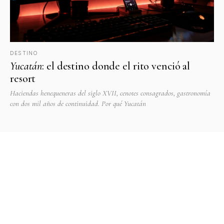
DESTINO
Yucatán
: el destino donde el rito venció al
resort
Haciendas henequeneras del siglo XVII, cenotes consagrados, gastronomía
con dos mil años de continuidad. Por qué Yucatán
Venue
VENTO
VENUES
JOURNAL
PLANNERS
REGISTRA TU VENUE
© 2026 VenueVento · Curaduría editorial de venues en México