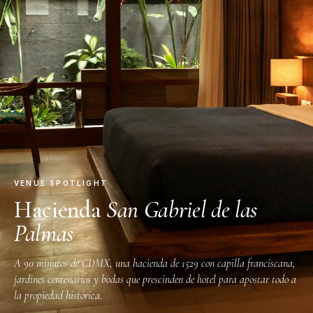
VENUE SPOTLIGHT
Hacienda
San Gabriel de las
Palmas
A 90 minutos de CDMX, una hacienda de 1529 con capilla franciscana,
jardines centenarios y bodas que prescinden de hotel para apostar todo a
la propiedad histórica.