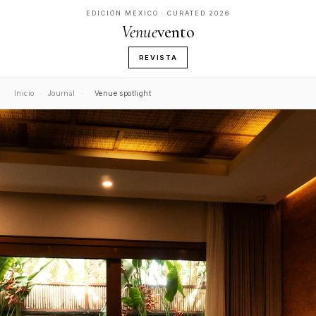
EDICIÓN MÉXICO · CURATED 2026
Venue
vento
REVISTA
Inicio
·
Journal
·
Venue spotlight