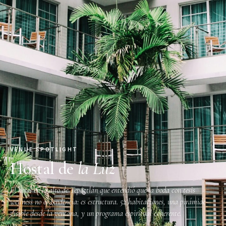
VENUE SPOTLIGHT
Hostal de
la Luz
El hotel en lo alto de Tepoztlán que entendió que la boda con tesis
wellness no es tendencia: es estructura. 52 habitaciones, una pirámide
visible desde la ventana, y un programa espiritual coherente.