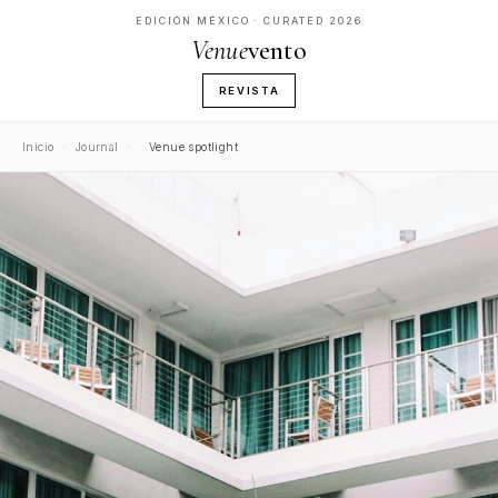
EDICIÓN MÉXICO · CURATED 2026
Venue
vento
REVISTA
Inicio
·
Journal
·
Venue spotlight