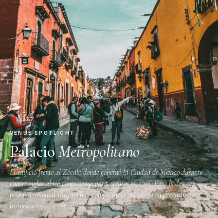
VENUE SPOTLIGHT
Palacio
Metropolitano
El edificio frente al Zócalo donde gobernó la Ciudad de México durante
cuatro siglos abrió como venue para eventos en 2018. Para bodas con
peso patrimonial real, no hay competencia operativa en el centro
histórico.