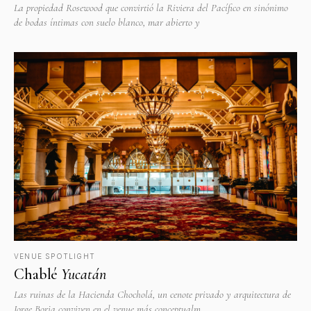
La propiedad Rosewood que convirtió la Riviera del Pacífico en sinónimo
de bodas íntimas con suelo blanco, mar abierto y
VENUE SPOTLIGHT
Chablé
Yucatán
Las ruinas de la Hacienda Chocholá, un cenote privado y arquitectura de
Jorge Borja conviven en el venue más conceptualm