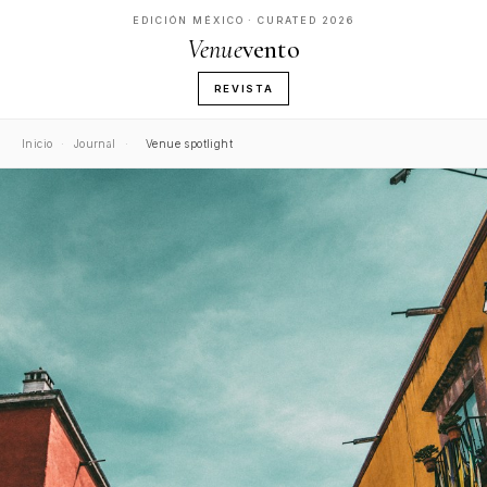
EDICIÓN MÉXICO · CURATED 2026
Venue
vento
REVISTA
Inicio
·
Journal
·
Venue spotlight