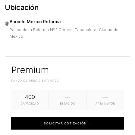
Ubicación
Barcelo Mexico Reforma
◉
Paseo de la Reforma Nº 1 Coronel Tabacalera, Ciudad de
México
Premium
RANGO DE PRECIO ESTIMADO
400
—
—
CAPACIDAD
ESPACIOS
ÁREA MAYOR
SOLICITAR COTIZACIÓN →