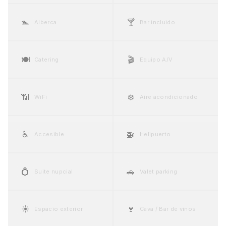
🏊
🍸
Alberca
Bar incluido
🍽️
🎬
Catering
Equipo A/V
📶
❄️
WiFi
Aire acondicionado
♿
🚁
Accesible
Helipuerto
💍
🚗
Suite nupcial
Valet parking
☀️
🍷
Espacio exterior
Cava / Bar de vinos