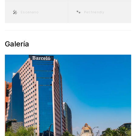
🎤
🐾
Escenario
Pet friendly
Galería