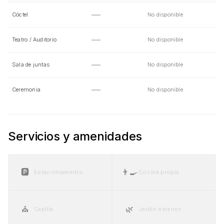
—
Cóctel
No disponible
—
Teatro / Auditorio
No disponible
—
Sala de juntas
No disponible
—
Ceremonia
No disponible
Servicios y amenidades
🅿️
👨‍🍳
Estacionamiento
Cocina propia
⛪
🌿
Capilla
Jardín exterior