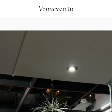
Venue
vento