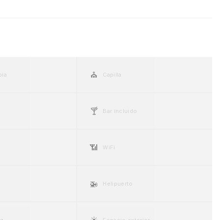
⛪
pia
Capilla
🍸
Bar incluido
📶
WiFi
🚁
Helipuerto
☀️
ng
Espacio exterior