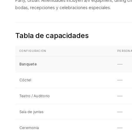
Party, Urban. Amenidades incluyen a/v equipment, dining chai
bodas, recepciones y celebraciones especiales.
Tabla de capacidades
CONFIGURACIÓN
PERSON
—
Banquete
—
Cóctel
—
Teatro / Auditorio
—
Sala de juntas
—
Ceremonia