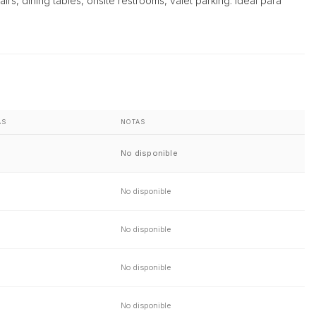
rs, dining tables, onsite restrooms, valet parking. Ideal para
AS
NOTAS
No disponible
No disponible
No disponible
No disponible
No disponible