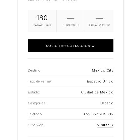
RANGO DE PRECIO ESTIMADO
180
—
—
CAPACIDAD
ESPACIOS
ÁREA MAYOR
SOLICITAR COTIZACIÓN →
Destino
Mexico City
Tipo de venue
Espacio Único
Estado
Ciudad de México
Categorías
Urbano
Teléfono
+52 5571709532
Sitio web
Visitar →