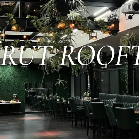
ÏRUT ROOF