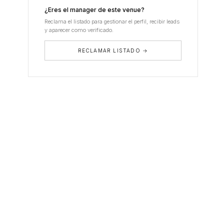
¿Eres el manager de este venue?
Reclama el listado para gestionar el perfil, recibir leads
y aparecer como verificado.
RECLAMAR LISTADO →