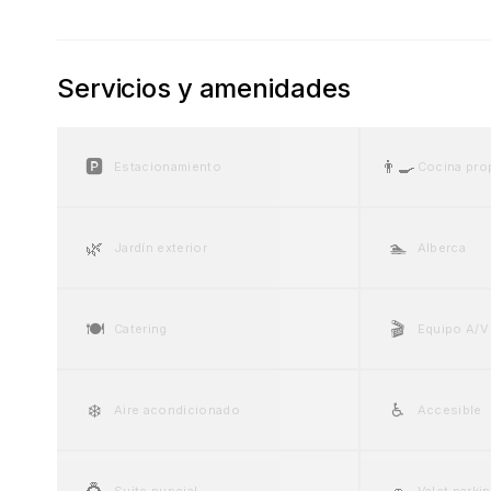
Servicios y amenidades
🅿️
👨‍🍳
Estacionamiento
Cocina pro
🌿
🏊
Jardín exterior
Alberca
🍽️
🎬
Catering
Equipo A/V
❄️
♿
Aire acondicionado
Accesible
💍
🚗
Suite nupcial
Valet parki