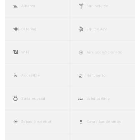
🏊
🍸
Alberca
Bar incluido
🍽️
🎬
Catering
Equipo A/V
📶
❄️
WiFi
Aire acondicionado
♿
🚁
Accesible
Helipuerto
💍
🚗
Suite nupcial
Valet parking
☀️
🍷
Espacio exterior
Cava / Bar de vinos