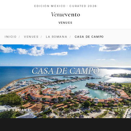
EDICIÓN MÉXICO · CURATED 2026
Venue
vento
VENUES
INICIO
/
VENUES
/
LA ROMANA
/
CASA DE CAMPO
CASA DE CAMPO
LA ROMANA
HOTEL