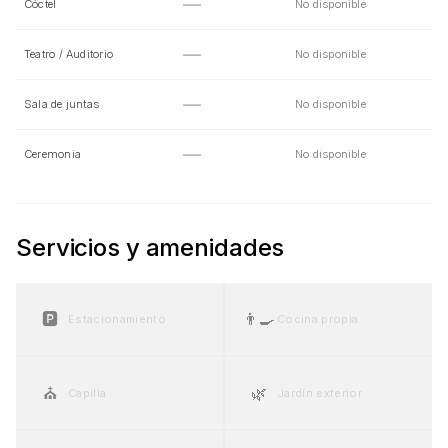
—
Cóctel
No disponible
—
Teatro / Auditorio
No disponible
—
Sala de juntas
No disponible
—
Ceremonia
No disponible
Servicios y amenidades
🅿️
👨‍🍳
Estacionamiento
Cocina propia
⛪
🌿
Capilla
Jardín exterior