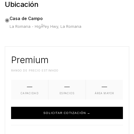
Ubicación
Casa de Campo
◉
La Romana - HigÅºey Hwy, La Romana
Premium
RANGO DE PRECIO ESTIMADO
—
—
—
CAPACIDAD
ESPACIOS
ÁREA MAYOR
SOLICITAR COTIZACIÓN →