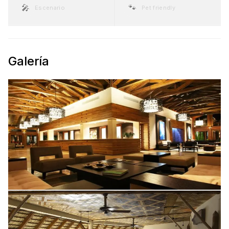
🎤
🐾
Escenario
Pet friendly
Galería