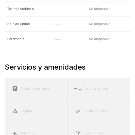
—
Teatro / Auditorio
No disponible
—
Sala de juntas
No disponible
—
Ceremonia
No disponible
Servicios y amenidades
🅿️
👨‍🍳
Estacionamiento
Cocina propia
⛪
🌿
Capilla
Jardín exterior
🏊
🍸
Alberca
Bar incluido