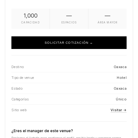
1,000
—
—
CAPACIDAD
ESPACIOS
ÁREA MAYOR
SOLICITAR COTIZACIÓN →
Destino
Oaxaca
Tipo de venue
Hotel
Estado
Oaxaca
Categorías
Único
Sitio web
Visitar →
¿Eres el manager de este venue?