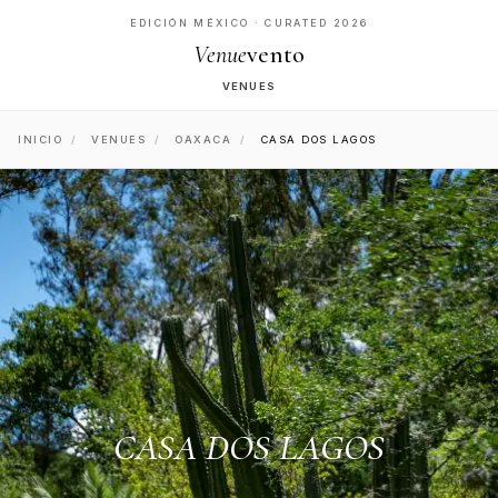
EDICIÓN MÉXICO · CURATED 2026
Venue
vento
VENUES
INICIO
/
VENUES
/
OAXACA
/
CASA DOS LAGOS
CASA DOS LAGOS