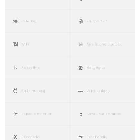
🍽️
🎬
Catering
Equipo A/V
📶
❄️
WiFi
Aire acondicionado
♿
🚁
Accesible
Helipuerto
💍
🚗
Suite nupcial
Valet parking
☀️
🍷
Espacio exterior
Cava / Bar de vinos
🎤
🐾
Escenario
Pet friendly