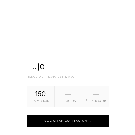
Lujo
RANGO DE PRECIO ESTIMADO
150
—
—
CAPACIDAD
ESPACIOS
ÁREA MAYOR
SOLICITAR COTIZACIÓN →