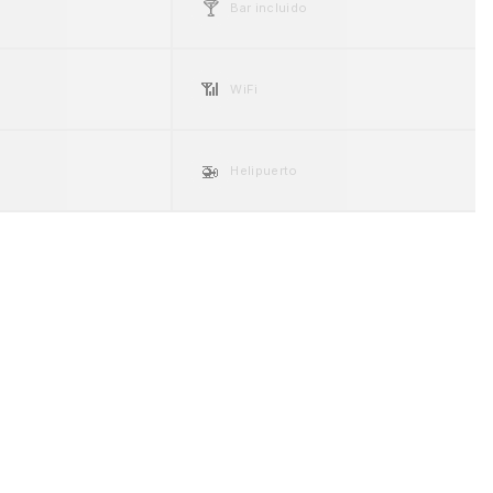
🍸
Bar incluido
📶
WiFi
🚁
Helipuerto
☀️
ng
Espacio exterior
🐾
Pet friendly