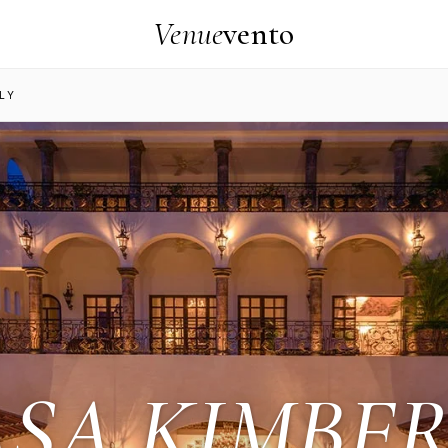
Venue
vento
LY
SA KIMBE