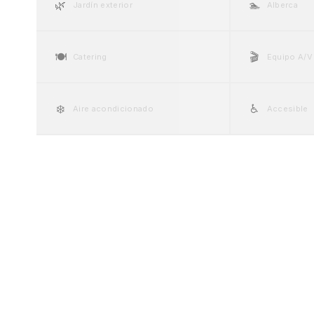
🌿
🏊
Jardín exterior
Alberca
🍽️
🎬
Catering
Equipo A/V
❄️
♿
Aire acondicionado
Accesible
💍
🚗
Suite nupcial
Valet parki
🍷
🎤
Cava / Bar de vinos
Escenario
Galería