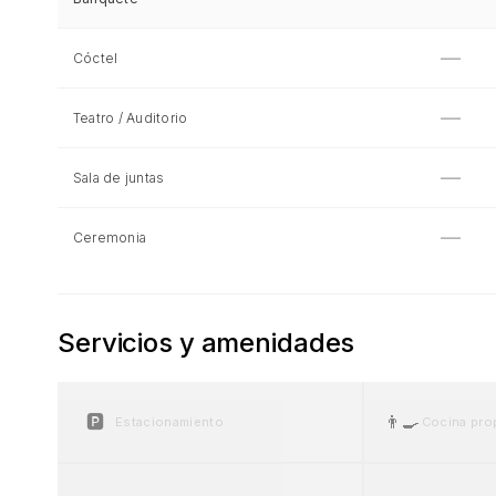
—
Cóctel
—
Teatro / Auditorio
—
Sala de juntas
—
Ceremonia
Servicios y amenidades
🅿️
👨‍🍳
Estacionamiento
Cocina pro