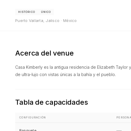
HISTÓRICO
ÚNICO
Puerto Vallarta, Jalisco · México
Acerca del venue
Casa Kimberly es la antigua residencia de Elizabeth Taylor y
de ultra-lujo con vistas únicas a la bahía y el pueblo.
Tabla de capacidades
CONFIGURACIÓN
PERSON
—
Banquete