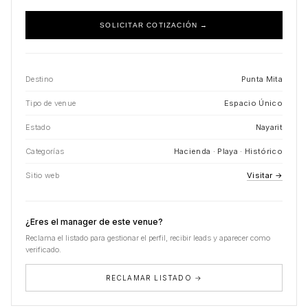
SOLICITAR COTIZACIÓN →
Destino
Punta Mita
Tipo de venue
Espacio Único
Estado
Nayarit
Categorías
Hacienda · Playa · Histórico
Sitio web
Visitar →
¿Eres el manager de este venue?
Reclama el listado para gestionar el perfil, recibir leads y aparecer como
verificado.
RECLAMAR LISTADO →