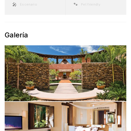
🎤
🐾
Escenario
Pet friendly
Galería