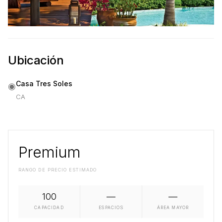
Ubicación
Casa Tres Soles
◉
CA
Premium
RANGO DE PRECIO ESTIMADO
100
—
—
CAPACIDAD
ESPACIOS
ÁREA MAYOR