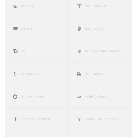
🏊
🍸
Alberca
Bar incluido
🍽️
🎬
Catering
Equipo A/V
📶
❄️
WiFi
Aire acondicionado
♿
🚁
Accesible
Helipuerto
💍
🚗
Suite nupcial
Valet parking
☀️
🍷
Espacio exterior
Cava / Bar de vinos