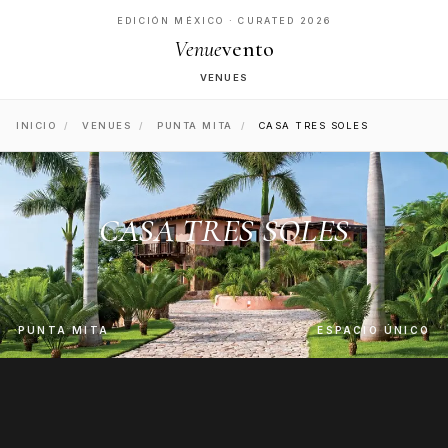
EDICIÓN MÉXICO · CURATED 2026
Venue
vento
VENUES
INICIO
/
VENUES
/
PUNTA MITA
/
CASA TRES SOLES
CASA TRES SOLES
PUNTA MITA
ESPACIO ÚNICO