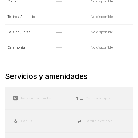
—
Cóctel
No disponible
—
Teatro / Auditorio
No disponible
—
Sala de juntas
No disponible
—
Ceremonia
No disponible
Servicios y amenidades
🅿️
👨‍🍳
Estacionamiento
Cocina propia
⛪
🌿
Capilla
Jardín exterior