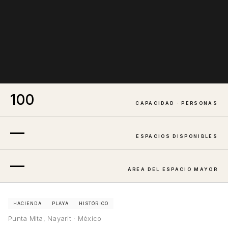
100
CAPACIDAD · PERSONAS
—
ESPACIOS DISPONIBLES
—
ÁREA DEL ESPACIO MAYOR
HACIENDA
PLAYA
HISTÓRICO
Punta Mita, Nayarit · México