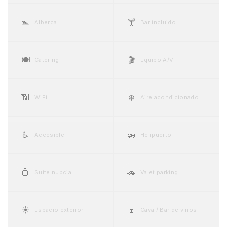
🏊
🍸
Alberca
Bar incluido
🍽️
🎬
Catering
Equipo A/V
📶
❄️
WiFi
Aire acondicionado
♿
🚁
Accesible
Helipuerto
💍
🚗
Suite nupcial
Valet parking
☀️
🍷
Espacio exterior
Cava / Bar de vinos