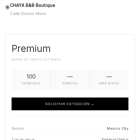
CHAYA B&B Boutique
◉
Calle Doctor Mora
Premium
RANGO DE PRECIO ESTIMADO
100
—
—
CAPACIDAD
ESPACIOS
ÁREA MAYOR
SOLICITAR COTIZACIÓN →
Destino
Mexico City
Tipo de venue
Espacio Único