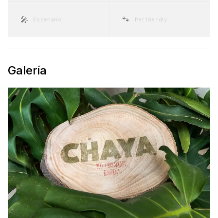
🎤
🐾
Escenario
Pet friendly
Galería