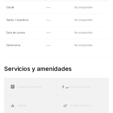
—
Cóctel
No disponible
—
Teatro / Auditorio
No disponible
—
Sala de juntas
No disponible
—
Ceremonia
No disponible
Servicios y amenidades
🅿️
👨‍🍳
Estacionamiento
Cocina propia
⛪
🌿
Capilla
Jardín exterior