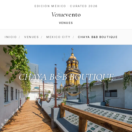
EDICIÓN MÉXICO · CURATED 2026
Venue
vento
VENUES
INICIO
/
VENUES
/
MEXICO CITY
/
CHAYA B&B BOUTIQUE
CHAYA B&B BOUTIQUE