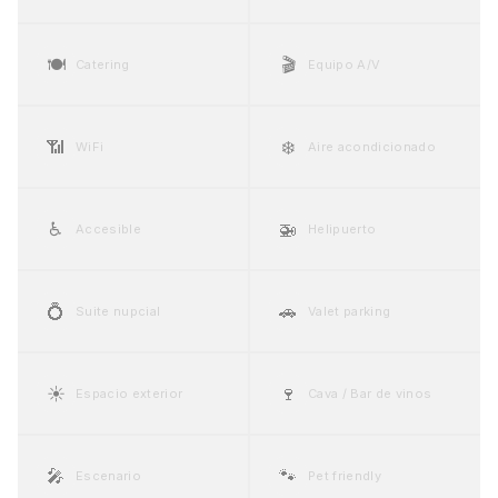
🍽️
🎬
Catering
Equipo A/V
📶
❄️
WiFi
Aire acondicionado
♿
🚁
Accesible
Helipuerto
💍
🚗
Suite nupcial
Valet parking
☀️
🍷
Espacio exterior
Cava / Bar de vinos
🎤
🐾
Escenario
Pet friendly