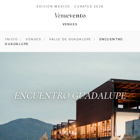
EDICIÓN MÉXICO · CURATED 2026
Venue
vento
VENUES
INICIO
/
VENUES
/
VALLE DE GUADALUPE
/
ENCUENTRO
GUADALUPE
ENCUENTRO GUADALUPE