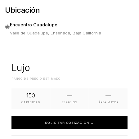
Ubicación
Encuentro Guadalupe
◉
Valle de Guadalupe, Ensenada, Baja California
Lujo
RANGO DE PRECIO ESTIMADO
150
—
—
CAPACIDAD
ESPACIOS
ÁREA MAYOR
SOLICITAR COTIZACIÓN →