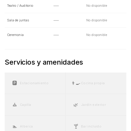
—
Teatro / Auditorio
No disponible
—
Sala de juntas
No disponible
—
Ceremonia
No disponible
Servicios y amenidades
🅿️
👨‍🍳
Estacionamiento
Cocina propia
⛪
🌿
Capilla
Jardín exterior
🏊
🍸
Alberca
Bar incluido