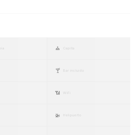
⛪
pia
Capilla
🍸
Bar incluido
📶
WiFi
🚁
Helipuerto