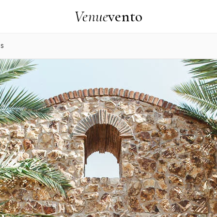
Venue
vento
MS