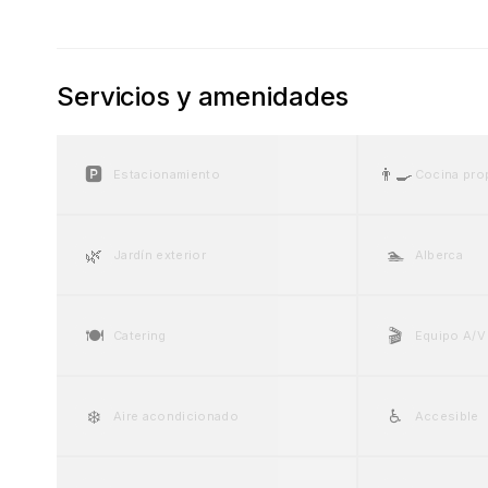
Servicios y amenidades
🅿️
👨‍🍳
Estacionamiento
Cocina pro
🌿
🏊
Jardín exterior
Alberca
🍽️
🎬
Catering
Equipo A/V
❄️
♿
Aire acondicionado
Accesible