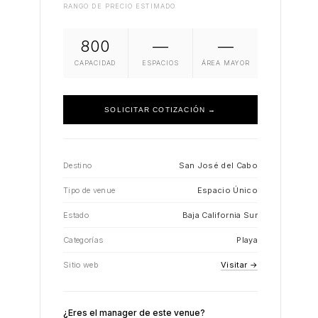
RANGO DE PRECIO ESTIMADO
800
—
—
CAPACIDAD
ESPACIOS
ÁREA MAYOR
SOLICITAR COTIZACIÓN →
Destino
San José del Cabo
Tipo de venue
Espacio Único
Estado
Baja California Sur
Categorías
Playa
Sitio web
Visitar →
¿Eres el manager de este venue?