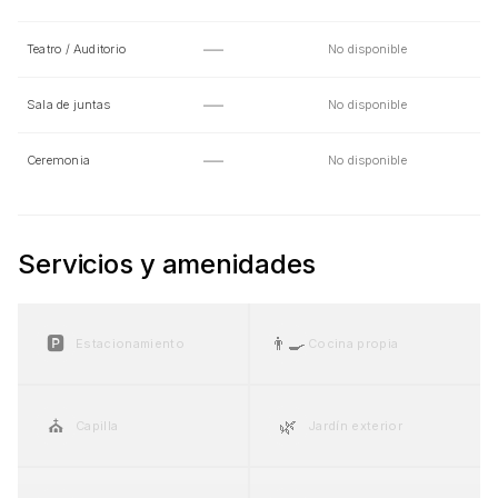
—
Teatro / Auditorio
No disponible
—
Sala de juntas
No disponible
—
Ceremonia
No disponible
Servicios y amenidades
🅿️
👨‍🍳
Estacionamiento
Cocina propia
⛪
🌿
Capilla
Jardín exterior