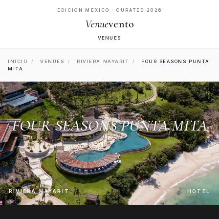
EDICIÓN MÉXICO · CURATED 2026
Venue
vento
VENUES
INICIO
/
VENUES
/
RIVIERA NAYARIT
/
FOUR SEASONS PUNTA
MITA
FOUR SEASONS PUNTA MITA
RIVIERA NAYARIT
HOTEL