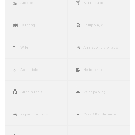
🏊
🍸
Alberca
Bar incluido
🍽️
🎬
Catering
Equipo A/V
📶
❄️
WiFi
Aire acondicionado
♿
🚁
Accesible
Helipuerto
💍
🚗
Suite nupcial
Valet parking
☀️
🍷
Espacio exterior
Cava / Bar de vinos