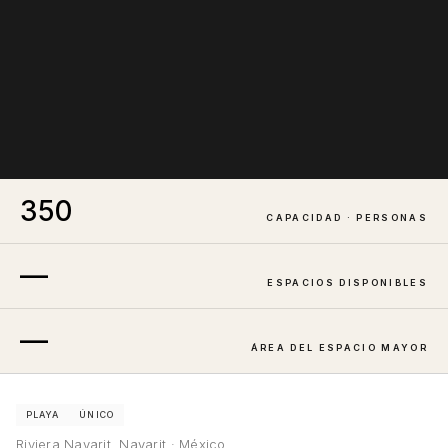
350
CAPACIDAD · PERSONAS
—
ESPACIOS DISPONIBLES
—
ÁREA DEL ESPACIO MAYOR
PLAYA
ÚNICO
Riviera Nayarit, Nayarit · México