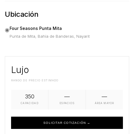
Ubicación
Four Seasons Punta Mita
◉
Punta de Mita, Bahía de Banderas, Nayarit
Lujo
RANGO DE PRECIO ESTIMADO
350
—
—
CAPACIDAD
ESPACIOS
ÁREA MAYOR
SOLICITAR COTIZACIÓN →