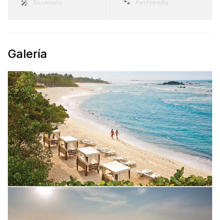
🎤
🐾
Escenario
Pet friendly
Galería