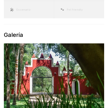
🎤
🐾
Escenario
Pet friendly
Galería