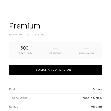
Premium
RANGO DE PRECIO ESTIMADO
600
—
—
CAPACIDAD
ESPACIOS
ÁREA MAYOR
SOLICITAR COTIZACIÓN →
Destino
Molas
Tipo de venue
Espacio Único
Estado
Yucatán