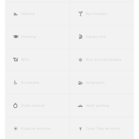
🏊
🍸
Alberca
Bar incluido
🍽️
🎬
Catering
Equipo A/V
📶
❄️
WiFi
Aire acondicionado
♿
🚁
Accesible
Helipuerto
💍
🚗
Suite nupcial
Valet parking
☀️
🍷
Espacio exterior
Cava / Bar de vinos