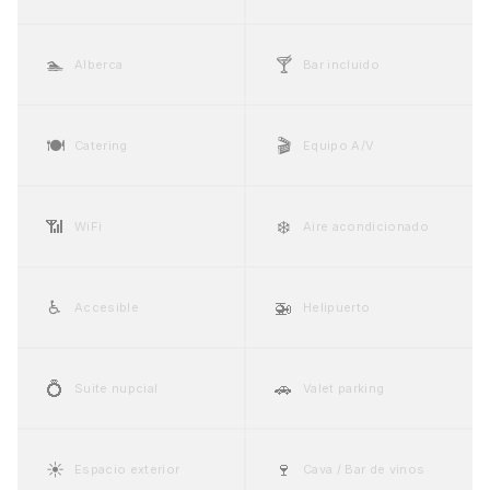
🏊
🍸
Alberca
Bar incluido
🍽️
🎬
Catering
Equipo A/V
📶
❄️
WiFi
Aire acondicionado
♿
🚁
Accesible
Helipuerto
💍
🚗
Suite nupcial
Valet parking
☀️
🍷
Espacio exterior
Cava / Bar de vinos