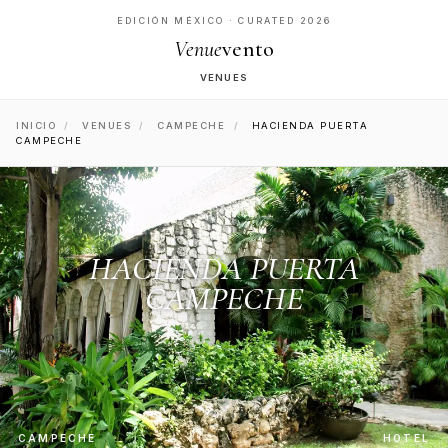
EDICIÓN MÉXICO · CURATED 2026
Venue
vento
VENUES
INICIO
/
VENUES
/
CAMPECHE
/
HACIENDA PUERTA
CAMPECHE
HACIENDA PUERTA
CAMPECHE
CAMPECHE
HOTEL