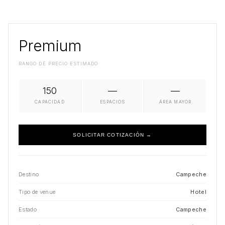
Premium
RANGO DE PRECIO ESTIMADO
150
—
—
CAPACIDAD
ESPACIOS
ÁREA MAYOR
SOLICITAR COTIZACIÓN →
Destino
Campeche
Tipo de venue
Hotel
Estado
Campeche