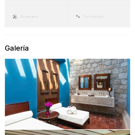
🎤
🐾
Escenario
Pet friendly
Galería