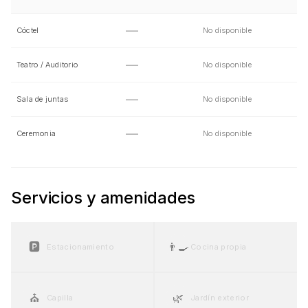
—
Cóctel
No disponible
—
Teatro / Auditorio
No disponible
—
Sala de juntas
No disponible
—
Ceremonia
No disponible
Servicios y amenidades
🅿️
👨‍🍳
Estacionamiento
Cocina propia
⛪
🌿
Capilla
Jardín exterior