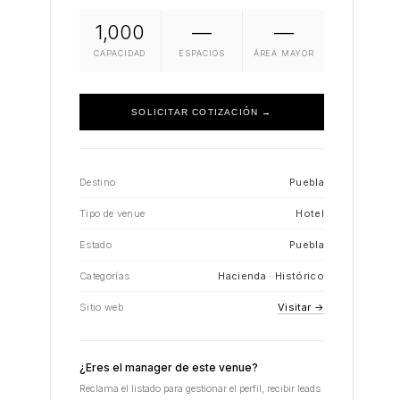
1,000
—
—
CAPACIDAD
ESPACIOS
ÁREA MAYOR
SOLICITAR COTIZACIÓN →
Destino
Puebla
Tipo de venue
Hotel
Estado
Puebla
Categorías
Hacienda · Histórico
Sitio web
Visitar →
¿Eres el manager de este venue?
Reclama el listado para gestionar el perfil, recibir leads