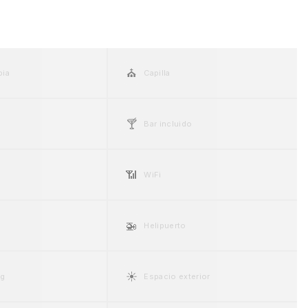
⛪
pia
Capilla
🍸
Bar incluido
📶
WiFi
🚁
Helipuerto
☀️
ng
Espacio exterior