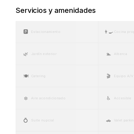
Servicios y amenidades
🅿️
👨‍🍳
Estacionamiento
Cocina pro
🌿
🏊
Jardín exterior
Alberca
🍽️
🎬
Catering
Equipo A/V
❄️
♿
Aire acondicionado
Accesible
💍
🚗
Suite nupcial
Valet parki