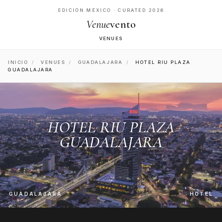
EDICIÓN MÉXICO · CURATED 2026
Venue
vento
VENUES
INICIO
/
VENUES
/
GUADALAJARA
/
HOTEL RIU PLAZA
GUADALAJARA
HOTEL RIU PLAZA
GUADALAJARA
GUADALAJARA
HOTEL