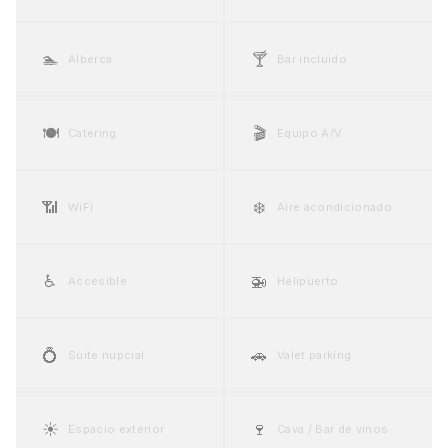
🏊
🍸
Alberca
Bar incluido
🍽️
🎬
Catering
Equipo A/V
📶
❄️
WiFi
Aire acondicionado
♿
🚁
Accesible
Helipuerto
💍
🚗
Suite nupcial
Valet parking
☀️
🍷
Espacio exterior
Cava / Bar de vinos