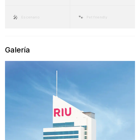
🎤
🐾
Escenario
Pet friendly
Galería