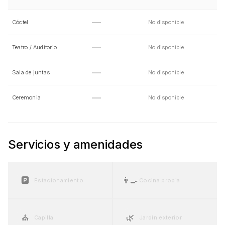
—
Cóctel
No disponible
—
Teatro / Auditorio
No disponible
—
Sala de juntas
No disponible
—
Ceremonia
No disponible
Servicios y amenidades
🅿️
👨‍🍳
Estacionamiento
Cocina propia
⛪
🌿
Capilla
Jardín exterior