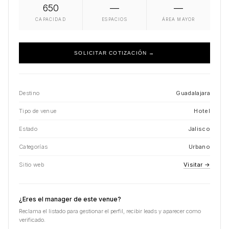
650
—
—
CAPACIDAD
ESPACIOS
ÁREA MAYOR
SOLICITAR COTIZACIÓN →
Destino
Guadalajara
Tipo de venue
Hotel
Estado
Jalisco
Categorías
Urbano
Sitio web
Visitar →
¿Eres el manager de este venue?
Reclama el listado para gestionar el perfil, recibir leads y aparecer como
verificado.