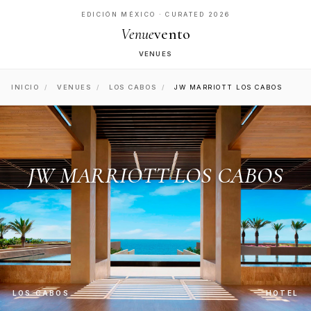
EDICIÓN MÉXICO · CURATED 2026
Venue
vento
VENUES
INICIO
/
VENUES
/
LOS CABOS
/
JW MARRIOTT LOS CABOS
JW MARRIOTT LOS CABOS
LOS CABOS
HOTEL