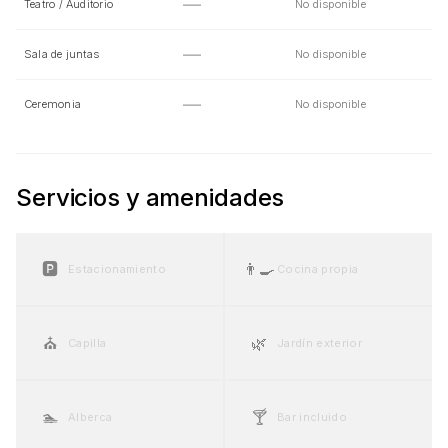
—
Teatro / Auditorio
No disponible
—
Sala de juntas
No disponible
—
Ceremonia
No disponible
Servicios y amenidades
🅿️
👨‍🍳
Estacionamiento
Cocina propia
⛪
🌿
Capilla
Jardín exterior
🏊
🍸
Alberca
Bar incluido