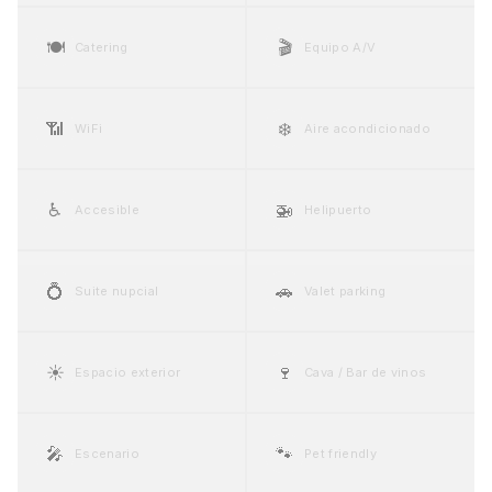
🍽️
🎬
Catering
Equipo A/V
📶
❄️
WiFi
Aire acondicionado
♿
🚁
Accesible
Helipuerto
💍
🚗
Suite nupcial
Valet parking
☀️
🍷
Espacio exterior
Cava / Bar de vinos
🎤
🐾
Escenario
Pet friendly