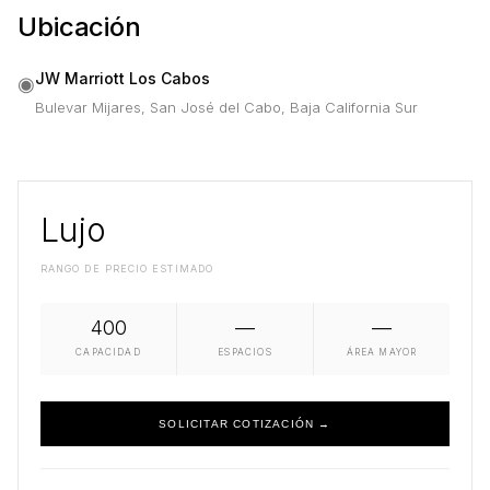
Ubicación
JW Marriott Los Cabos
◉
Bulevar Mijares, San José del Cabo, Baja California Sur
Lujo
RANGO DE PRECIO ESTIMADO
400
—
—
CAPACIDAD
ESPACIOS
ÁREA MAYOR
SOLICITAR COTIZACIÓN →