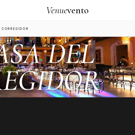
Venue
vento
L CORREGIDOR
ASA DEL
EGIDOR
ESPACIO