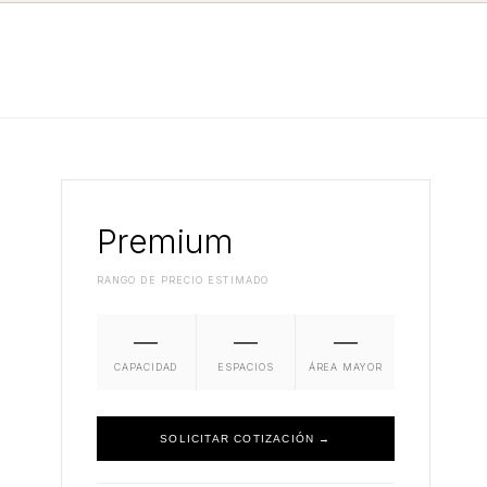
Premium
RANGO DE PRECIO ESTIMADO
—
—
—
CAPACIDAD
ESPACIOS
ÁREA MAYOR
SOLICITAR COTIZACIÓN →