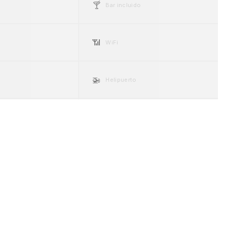
🍸
Bar incluido
📶
WiFi
🚁
Helipuerto
☀️
ng
Espacio exterior
🐾
Pet friendly