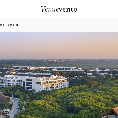
Venue
vento
ERA PARADISE