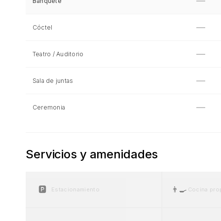
—
Banquete
—
Cóctel
—
Teatro / Auditorio
—
Sala de juntas
—
Ceremonia
Servicios y amenidades
🅿️
👨‍🍳
Estacionamiento
Cocina pro