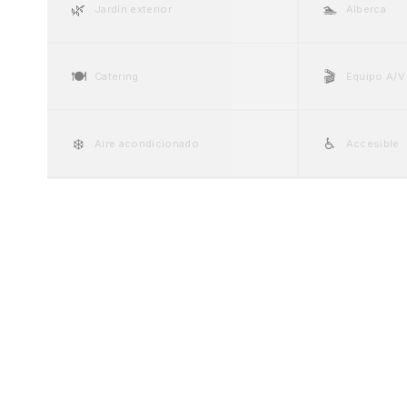
🌿
🏊
Jardín exterior
Alberca
🍽️
🎬
Catering
Equipo A/V
❄️
♿
Aire acondicionado
Accesible
💍
🚗
Suite nupcial
Valet parki
🍷
🎤
Cava / Bar de vinos
Escenario
Galería