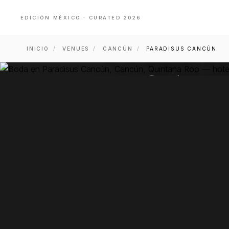
EDICIÓN MÉXICO · CURATED 2026
PARA
INICIO
/
VENUES
/
CANCÚN
/
PARADISUS CANCÚN
CANCÚN
CAN