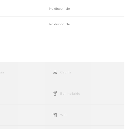
No disponible
No disponible
⛪
pia
Capilla
🍸
Bar incluido
📶
WiFi