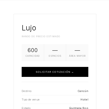
Lujo
RANGO DE PRECIO ESTIMADO
600
—
—
CAPACIDAD
ESPACIOS
ÁREA MAYOR
SOLICITAR COTIZACIÓN →
Destino
Cancún
Tipo de venue
Hotel
Estado
Quintana Roo