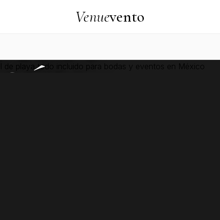
Venue
vento
DISUS
HOTEL
CÚN