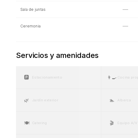
—
Sala de juntas
—
Ceremonia
Servicios y amenidades
🅿️
👨‍🍳
Estacionamiento
Cocina pro
🌿
🏊
Jardín exterior
Alberca
🍽️
🎬
Catering
Equipo A/V