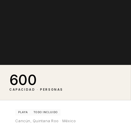
600
CAPACIDAD · PERSONAS
PLAYA
TODO INCLUIDO
Cancún, Quintana Roo · México