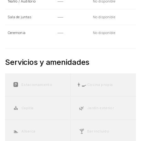
—
Teatro / Auditorio
No disponible
—
Sala de juntas
No disponible
—
Ceremonia
No disponible
Servicios y amenidades
🅿️
👨‍🍳
Estacionamiento
Cocina propia
⛪
🌿
Capilla
Jardín exterior
🏊
🍸
Alberca
Bar incluido