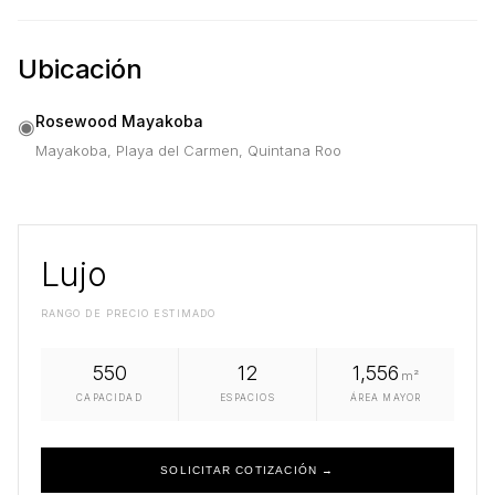
Ubicación
Rosewood Mayakoba
◉
Mayakoba, Playa del Carmen, Quintana Roo
Lujo
RANGO DE PRECIO ESTIMADO
550
12
1,556
m²
CAPACIDAD
ESPACIOS
ÁREA MAYOR
SOLICITAR COTIZACIÓN →