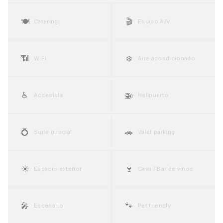
🍽️
🎬
Catering
Equipo A/V
📶
❄️
WiFi
Aire acondicionado
♿
🚁
Accesible
Helipuerto
💍
🚗
Suite nupcial
Valet parking
☀️
🍷
Espacio exterior
Cava / Bar de vinos
🎤
🐾
Escenario
Pet friendly