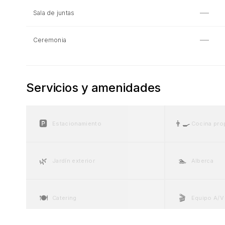
—
Sala de juntas
—
Ceremonia
Servicios y amenidades
🅿️
👨‍🍳
Estacionamiento
Cocina pro
🌿
🏊
Jardín exterior
Alberca
🍽️
🎬
Catering
Equipo A/V