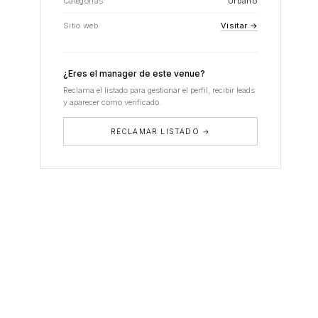
Categorías
Urbano
Sitio web
Visitar →
¿Eres el manager de este venue?
Reclama el listado para gestionar el perfil, recibir leads
y aparecer como verificado.
RECLAMAR LISTADO →