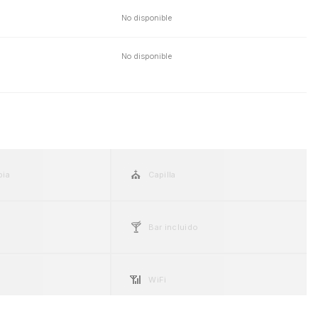
No disponible
No disponible
⛪
pia
Capilla
🍸
Bar incluido
📶
WiFi