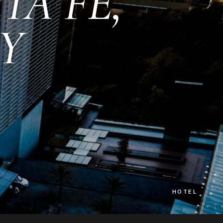
TA FE,
Y
HOTEL