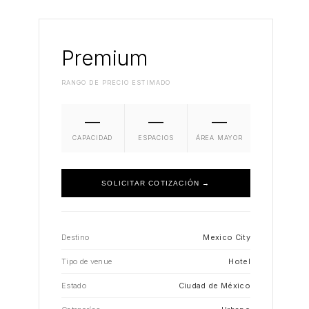
Premium
RANGO DE PRECIO ESTIMADO
—
—
—
CAPACIDAD
ESPACIOS
ÁREA MAYOR
SOLICITAR COTIZACIÓN →
Destino
Mexico City
Tipo de venue
Hotel
Estado
Ciudad de México