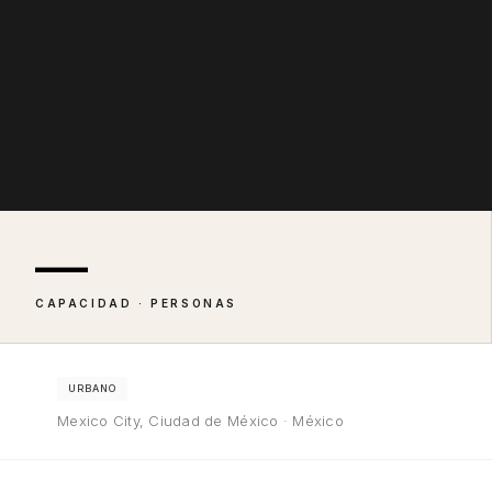
—
CAPACIDAD · PERSONAS
URBANO
Mexico City, Ciudad de México · México