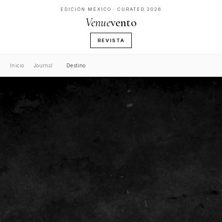
EDICIÓN MÉXICO · CURATED 2026
Venue
vento
REVISTA
Inicio
·
Journal
·
Destino