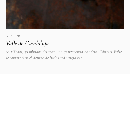
DESTINO
Valle de Guadalupe
60 viñedos, 30 minutos del mar, una gastronomía bandera. Cómo el Valle
se convirtió en el destino de bodas más arquitect
Venue
VENTO
VENUES
JOURNAL
PLANNERS
REGISTRA TU VENUE
© 2026 VenueVento · Curaduría editorial de venues en México