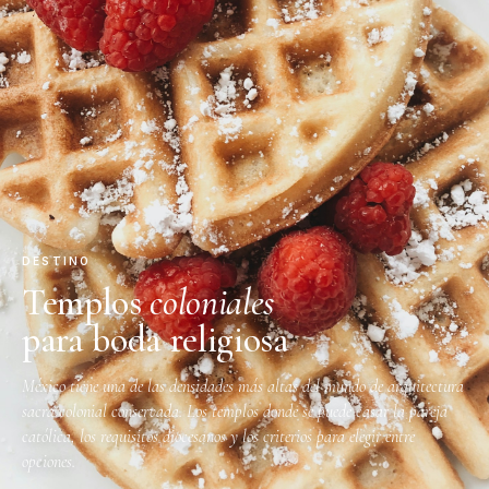
DESTINO
Templos
coloniales
para boda religiosa
México tiene una de las densidades más altas del mundo de arquitectura
sacra colonial conservada. Los templos donde se puede casar la pareja
católica, los requisitos diocesanos y los criterios para elegir entre
opciones.