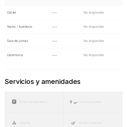
—
Cóctel
No disponible
—
Teatro / Auditorio
No disponible
—
Sala de juntas
No disponible
—
Ceremonia
No disponible
Servicios y amenidades
🅿️
👨‍🍳
Estacionamiento
Cocina propia
⛪
🌿
Capilla
Jardín exterior