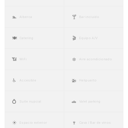
🏊
🍸
Alberca
Bar incluido
🍽️
🎬
Catering
Equipo A/V
📶
❄️
WiFi
Aire acondicionado
♿
🚁
Accesible
Helipuerto
💍
🚗
Suite nupcial
Valet parking
☀️
🍷
Espacio exterior
Cava / Bar de vinos