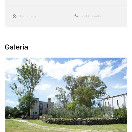
🎤
🐾
Escenario
Pet friendly
Galería