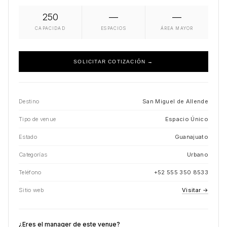
250
—
—
CAPACIDAD
ESPACIOS
ÁREA MAYOR
SOLICITAR COTIZACIÓN →
Destino
San Miguel de Allende
Tipo de venue
Espacio Único
Estado
Guanajuato
Categorías
Urbano
Teléfono
+52 555 350 8533
Sitio web
Visitar →
¿Eres el manager de este venue?