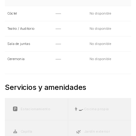
—
Cóctel
No disponible
—
Teatro / Auditorio
No disponible
—
Sala de juntas
No disponible
—
Ceremonia
No disponible
Servicios y amenidades
🅿️
👨‍🍳
Estacionamiento
Cocina propia
⛪
🌿
Capilla
Jardín exterior