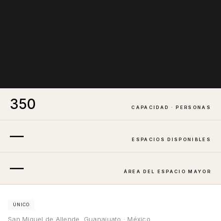
350
CAPACIDAD · PERSONAS
—
ESPACIOS DISPONIBLES
—
ÁREA DEL ESPACIO MAYOR
ÚNICO
San Miguel de Allende, Guanajuato · México