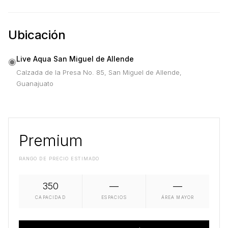
Ubicación
Live Aqua San Miguel de Allende
◉
Calzada de la Presa No. 85, San Miguel de Allende,
Guanajuato
Premium
RANGO DE PRECIO ESTIMADO
350
—
—
CAPACIDAD
ESPACIOS
ÁREA MAYOR