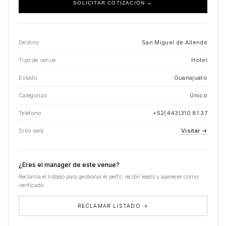
SOLICITAR COTIZACIÓN →
Destino
San Miguel de Allende
Tipo de venue
Hotel
Estado
Guanajuato
Categorías
Único
Teléfono
+52(443)310 81 37
Sitio web
Visitar →
¿Eres el manager de este venue?
Reclama el listado para gestionar el perfil, recibir leads y aparecer como
verificado.
RECLAMAR LISTADO →