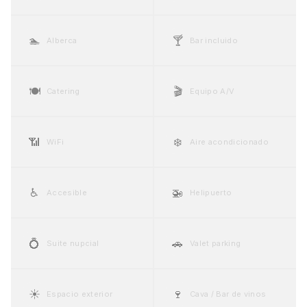
🏊
🍸
Alberca
Bar incluido
🍽️
🎬
Catering
Equipo A/V
📶
❄️
WiFi
Aire acondicionado
♿
🚁
Accesible
Helipuerto
💍
🚗
Suite nupcial
Valet parking
☀️
🍷
Espacio exterior
Cava / Bar de vinos