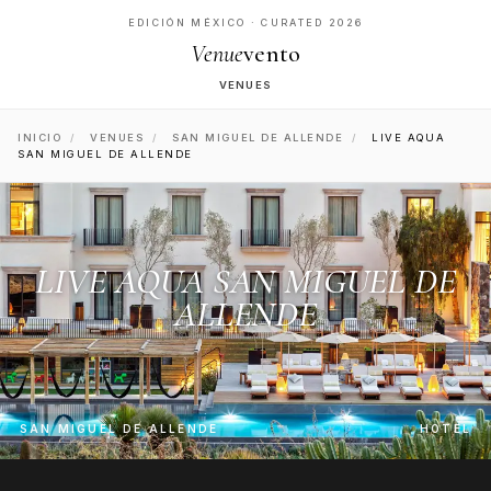
EDICIÓN MÉXICO · CURATED 2026
Venue
vento
VENUES
INICIO
/
VENUES
/
SAN MIGUEL DE ALLENDE
/
LIVE AQUA
SAN MIGUEL DE ALLENDE
LIVE AQUA SAN MIGUEL DE
ALLENDE
SAN MIGUEL DE ALLENDE
HOTEL