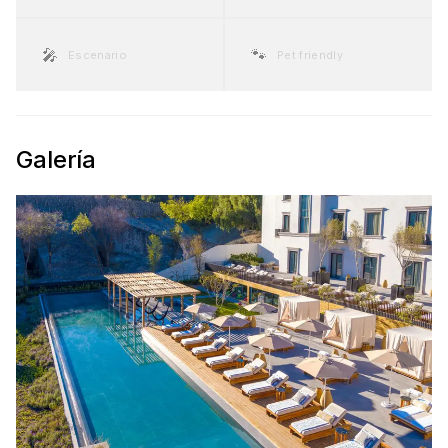
🎤
🐾
Escenario
Pet friendly
Galería