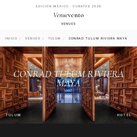
EDICIÓN MÉXICO · CURATED 2026
Venue
vento
VENUES
INICIO
/
VENUES
/
TULUM
/
CONRAD TULUM RIVIERA MAYA
CONRAD TULUM RIVIERA
MAYA
TULUM
HOTEL