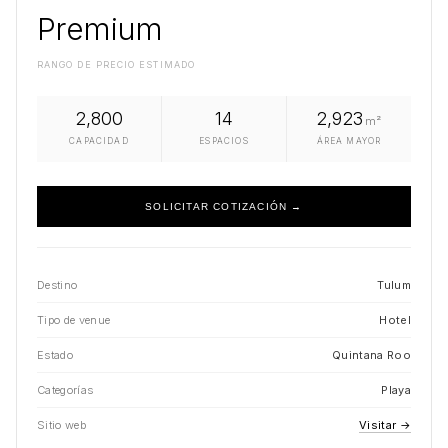
Premium
RANGO DE PRECIO ESTIMADO
2,800
14
2,923
m²
CAPACIDAD
ESPACIOS
ÁREA MAYOR
SOLICITAR COTIZACIÓN →
Destino
Tulum
Tipo de venue
Hotel
Estado
Quintana Roo
Categorías
Playa
Sitio web
Visitar →