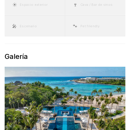
☀️
🍷
Espacio exterior
Cava / Bar de vinos
🎤
🐾
Escenario
Pet friendly
Galería