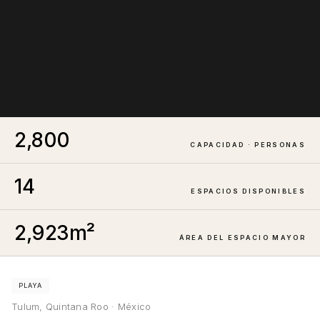
2,800
CAPACIDAD · PERSONAS
14
ESPACIOS DISPONIBLES
2,923
m²
ÁREA DEL ESPACIO MAYOR
PLAYA
Tulum, Quintana Roo · México