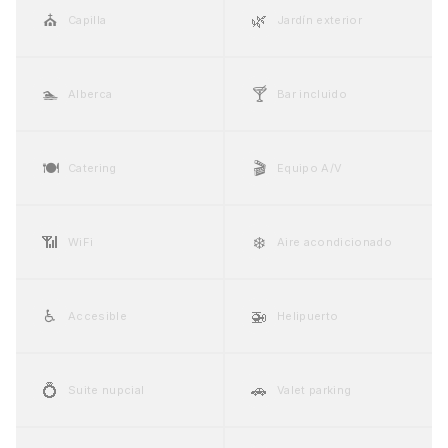
⛪
🌿
Capilla
Jardín exterior
🏊
🍸
Alberca
Bar incluido
🍽️
🎬
Catering
Equipo A/V
📶
❄️
WiFi
Aire acondicionado
♿
🚁
Accesible
Helipuerto
💍
🚗
Suite nupcial
Valet parking