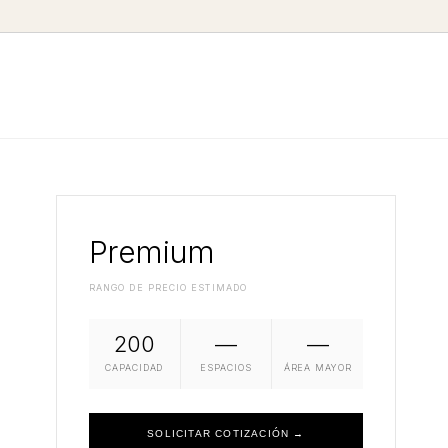
Premium
RANGO DE PRECIO ESTIMADO
200
—
—
CAPACIDAD
ESPACIOS
ÁREA MAYOR
SOLICITAR COTIZACIÓN →