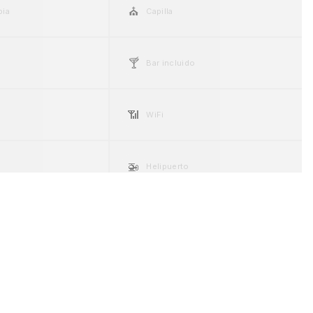
⛪
pia
Capilla
🍸
Bar incluido
📶
WiFi
🚁
Helipuerto
☀️
ng
Espacio exterior
🐾
Pet friendly