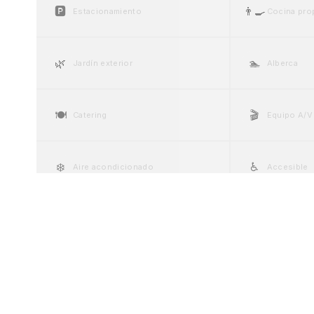
🅿️
👨‍🍳
Estacionamiento
Cocina pro
🌿
🏊
Jardín exterior
Alberca
🍽️
🎬
Catering
Equipo A/V
❄️
♿
Aire acondicionado
Accesible
💍
🚗
Suite nupcial
Valet parki
🍷
🎤
Cava / Bar de vinos
Escenario