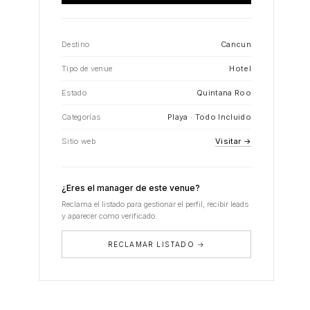
Destino
Cancun
Tipo de venue
Hotel
Estado
Quintana Roo
Categorías
Playa · Todo Incluido
Sitio web
Visitar →
¿Eres el manager de este venue?
Reclama el listado para gestionar el perfil, recibir leads
y aparecer como verificado.
RECLAMAR LISTADO →