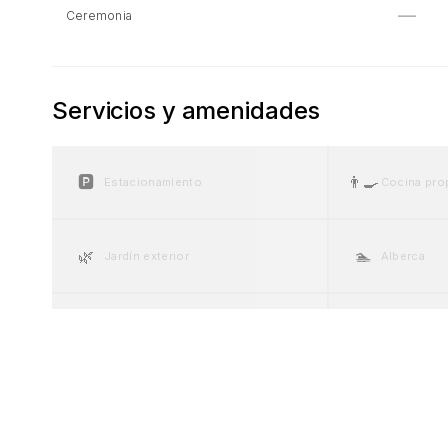
—
Ceremonia
Servicios y amenidades
🅿️
👨‍🍳
Estacionamiento
Cocina pro
🌿
🏊
Jardín exterior
Alberca
🍽️
🎬
Catering
Equipo A/V
❄️
♿
Aire acondicionado
Accesible