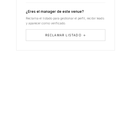
¿Eres el manager de este venue?
Reclama el listado para gestionar el perfil, recibir leads
y aparecer como verificado.
RECLAMAR LISTADO →