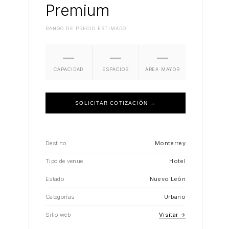
Premium
RANGO DE PRECIO ESTIMADO
—
—
—
CAPACIDAD
ESPACIOS
ÁREA MAYOR
SOLICITAR COTIZACIÓN →
Destino
Monterrey
Tipo de venue
Hotel
Estado
Nuevo León
Categorías
Urbano
Sitio web
Visitar →