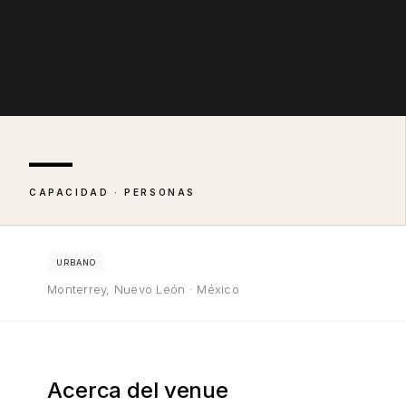
—
CAPACIDAD · PERSONAS
URBANO
Monterrey, Nuevo León · México
Acerca del venue