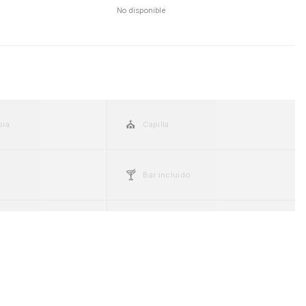
No disponible
⛪
pia
Capilla
🍸
Bar incluido
📶
WiFi
🚁
Helipuerto