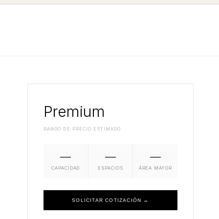
Premium
RANGO DE PRECIO ESTIMADO
—
—
—
CAPACIDAD
ESPACIOS
ÁREA MAYOR
SOLICITAR COTIZACIÓN →