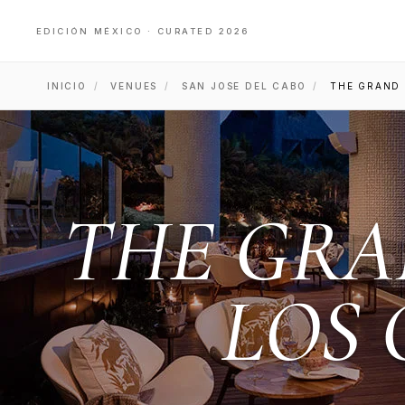
EDICIÓN MÉXICO · CURATED 2026
INICIO
/
VENUES
/
SAN JOSE DEL CABO
/
THE GRAND
THE GRA
LOS 