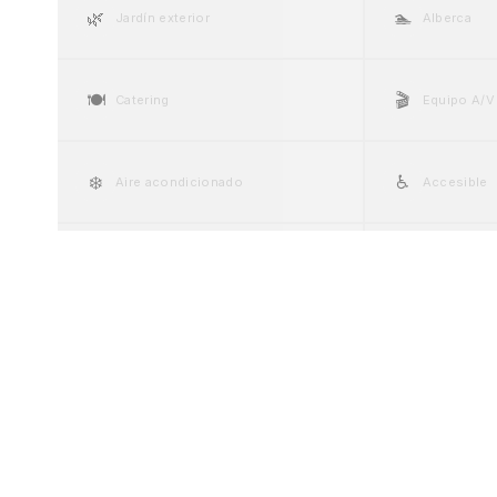
🌿
🏊
Jardín exterior
Alberca
🍽️
🎬
Catering
Equipo A/V
❄️
♿
Aire acondicionado
Accesible
💍
🚗
Suite nupcial
Valet parki
🍷
🎤
Cava / Bar de vinos
Escenario
Galería