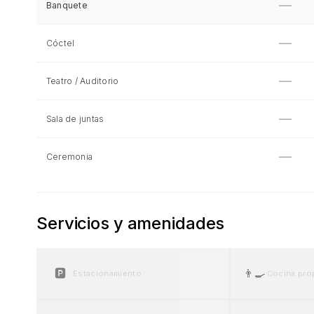
—
Banquete
—
Cóctel
—
Teatro / Auditorio
—
Sala de juntas
—
Ceremonia
Servicios y amenidades
🅿️
👨‍🍳
Estacionamiento
Cocina pro