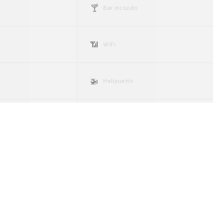
🍸
Bar incluido
📶
WiFi
🚁
Helipuerto
☀️
ng
Espacio exterior
🐾
Pet friendly