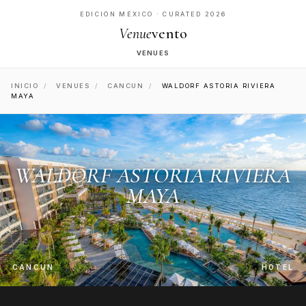
EDICIÓN MÉXICO · CURATED 2026
Venue
vento
VENUES
INICIO
/
VENUES
/
CANCUN
/
WALDORF ASTORIA RIVIERA
MAYA
WALDORF ASTORIA RIVIERA
MAYA
CANCUN
HOTEL