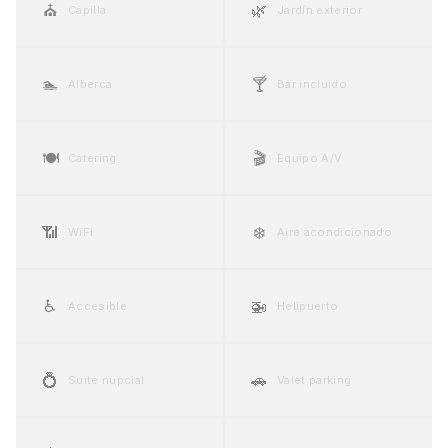
⛪
🌿
Capilla
Jardín exterior
🏊
🍸
Alberca
Bar incluido
🍽️
🎬
Catering
Equipo A/V
📶
❄️
WiFi
Aire acondicionado
♿
🚁
Accesible
Helipuerto
💍
🚗
Suite nupcial
Valet parking