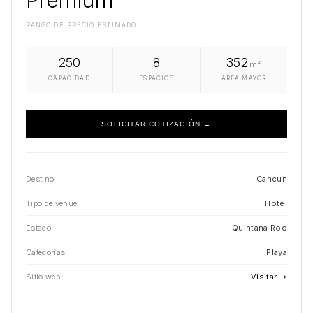
RANGO DE PRECIO ESTIMADO
250
8
352
m²
CAPACIDAD
ESPACIOS
ÁREA MAYOR
SOLICITAR COTIZACIÓN →
Destino
Cancun
Tipo de venue
Hotel
Estado
Quintana Roo
Categorías
Playa
Sitio web
Visitar →