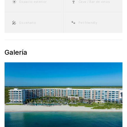
☀️
🍷
Espacio exterior
Cava / Bar de vinos
🎤
🐾
Escenario
Pet friendly
Galería