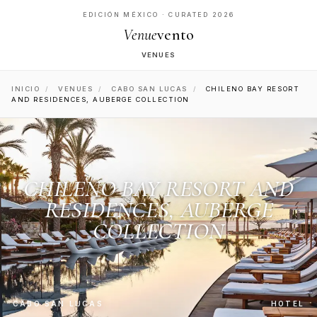
EDICIÓN MÉXICO · CURATED 2026
Venue
vento
VENUES
INICIO
/
VENUES
/
CABO SAN LUCAS
/
CHILENO BAY RESORT
AND RESIDENCES, AUBERGE COLLECTION
CHILENO BAY RESORT AND
RESIDENCES, AUBERGE
COLLECTION
CABO SAN LUCAS
HOTEL