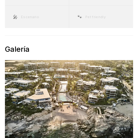
🎤
🐾
Escenario
Pet friendly
Galería