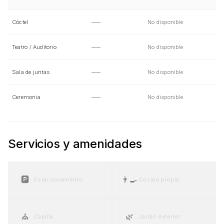
—
Cóctel
No disponible
—
Teatro / Auditorio
No disponible
—
Sala de juntas
No disponible
—
Ceremonia
No disponible
Servicios y amenidades
🅿️
👨‍🍳
Estacionamiento
Cocina propia
⛪
🌿
Capilla
Jardín exterior