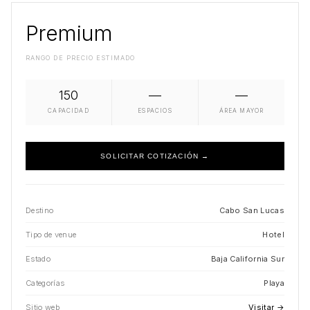
Premium
RANGO DE PRECIO ESTIMADO
150
—
—
CAPACIDAD
ESPACIOS
ÁREA MAYOR
SOLICITAR COTIZACIÓN →
Destino
Cabo San Lucas
Tipo de venue
Hotel
Estado
Baja California Sur
Categorías
Playa
Sitio web
Visitar →