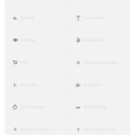
🏊
🍸
Alberca
Bar incluido
🍽️
🎬
Catering
Equipo A/V
📶
❄️
WiFi
Aire acondicionado
♿
🚁
Accesible
Helipuerto
💍
🚗
Suite nupcial
Valet parking
☀️
🍷
Espacio exterior
Cava / Bar de vinos