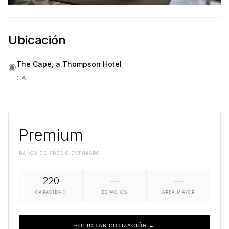
Ubicación
The Cape, a Thompson Hotel
◉
CA
Premium
RANGO DE PRECIO ESTIMADO
220
—
—
CAPACIDAD
ESPACIOS
ÁREA MAYOR
SOLICITAR COTIZACIÓN →