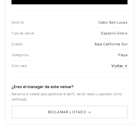
Destino
Cabo San Lucas
Tipo de venue
Espacio Único
Estado
Baja California Sur
Categorías
Playa
Sitio web
Visitar →
¿Eres el manager de este venue?
Reclama el listado para gestionar el perfil, recibir leads y aparecer como
verificado.
RECLAMAR LISTADO →