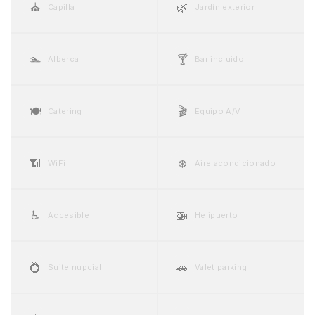
⛪
🌿
Capilla
Jardín exterior
🏊
🍸
Alberca
Bar incluido
🍽️
🎬
Catering
Equipo A/V
📶
❄️
WiFi
Aire acondicionado
♿
🚁
Accesible
Helipuerto
💍
🚗
Suite nupcial
Valet parking