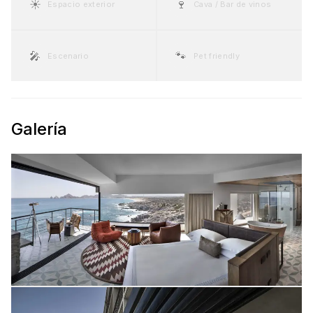
☀️
🍷
Espacio exterior
Cava / Bar de vinos
🎤
🐾
Escenario
Pet friendly
Galería