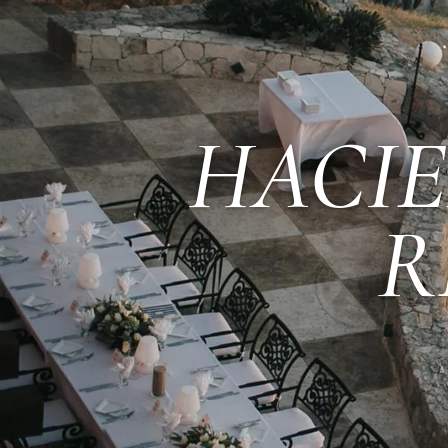
HACI
R