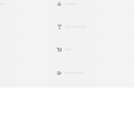
⛪
pia
Capilla
🍸
Bar incluido
📶
WiFi
🚁
Helipuerto
☀️
ng
Espacio exterior
🐾
Pet friendly