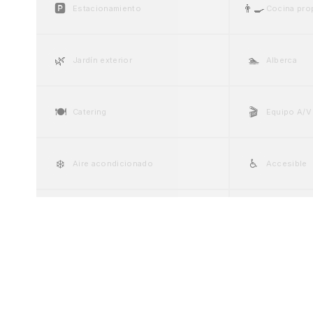
🅿️
👨‍🍳
Estacionamiento
Cocina pro
🌿
🏊
Jardín exterior
Alberca
🍽️
🎬
Catering
Equipo A/V
❄️
♿
Aire acondicionado
Accesible
💍
🚗
Suite nupcial
Valet parki
🍷
🎤
Cava / Bar de vinos
Escenario