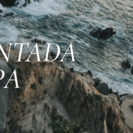
NTADA
PA