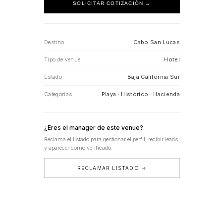
SOLICITAR COTIZACIÓN →
Destino
Cabo San Lucas
Tipo de venue
Hotel
Estado
Baja California Sur
Categorías
Playa · Histórico · Hacienda
¿Eres el manager de este venue?
Reclama el listado para gestionar el perfil, recibir leads
y aparecer como verificado.
RECLAMAR LISTADO →